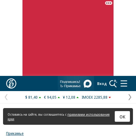
Реклама в «Ъ» www.kommersant.ru/ad
Коммерсантъ
Вход
$ 81,40
€ 94,05
¥ 12,08
IMOEX 2285,88
Предыдущая
С
страница
с
Оставаясь на сайте, вы соглашаетесь с
правилами использования
ОК
куки
Прикамье