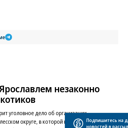
ме
 Ярославлем незаконно
ркотиков
рит уголовное дело об организации
Подпишитесь на 
есском округе, в которой незаконно произвели
новостей в рассы