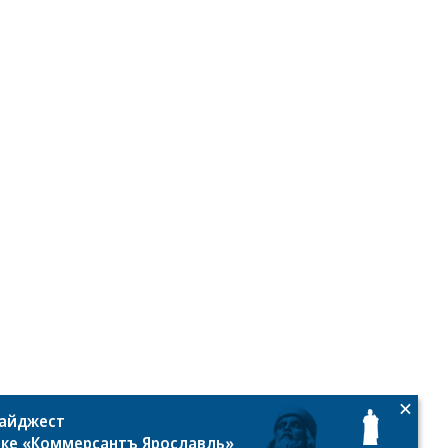
дайджест
лке «Коммерсантъ Ярославль»