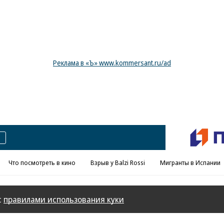
Реклама в «Ъ» www.kommersant.ru/ad
Что посмотреть в кино
Взрыв у Balzi Rossi
Мигранты в Испании
с
правилами использования куки