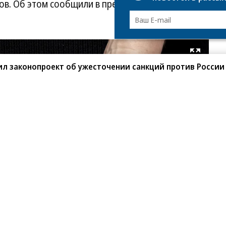
ков. Об этом сообщили в пресс-службе областной
Развернуть на весь экран
л законопроект об ужесточении санкций против России
Фо
Ег
Сн
/
Ко