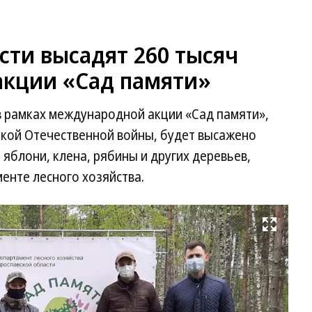
сти высадят 260 тысяч
акции «Сад памяти»
 в рамках международной акции «Сад памяти»,
кой Отечественной войны, будет высажено
, яблони, клена, рябины и других деревьев,
енте лесного хозяйства.
Развернуть на весь экран
Фо
Пр
сл
пр