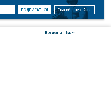
Спасибо, не сейчас
ПОДПИСАТЬСЯ
Вся лента
Еще
то:
ор
етков
ммерсантъ