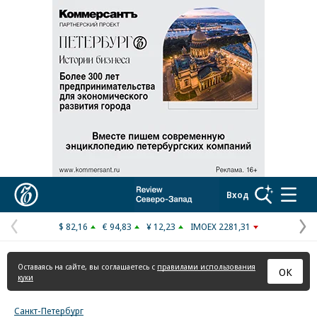
Реклама в «Ъ» www.kommersant.ru/ad
Коммерсантъ
Вход
$ 82,16
€ 94,83
¥ 12,23
IMOEX 2281,31
Предыдущая
С
страница
с
Оставаясь на сайте, вы соглашаетесь с
правилами использования
ОК
куки
Санкт-Петербург