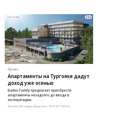
РЕКЛАМА
Промо
Апартаменты на Тургояке дадут
доход уже осенью
Baden Family предлагает приобрести
апартаменты незадолго до ввода в
эксплуатацию
Реклама ООО «Баден-Диджитал», ИНН 6671285563