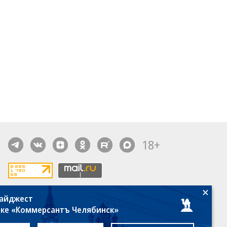
18+
дайджест
алы, новости компаний, материалы с пометкой
лке «Коммерсантъ Челябинск»
общение» опубликованы на коммерческой основе.