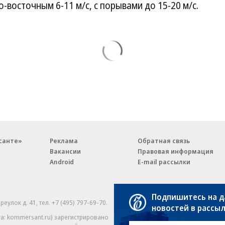
-восточным 6-11 м/c, с порывами до 15-20 м/c.
санте»
Реклама
Обратная связь
Вакансии
Правовая информация
Android
E-mail рассылки
Подпишитесь на 
реулок д. 41,
тел. +7 (495) 797-69-70.
Партнерские проекты/матери
новостей в рассы
«Промо» и «Официальное со
а: kommersant.ru) зарегистрировано