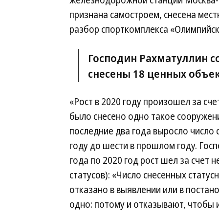
железнодорожной станции Москва-С
признана самостроем, снесена мест
разбор спорткомплекса «Олимпийск
Господин Рахматуллин со
снесены 18 ценных объект
«Рост в 2020 году произошел за сче
было снесено одно такое сооружени
последние два года выросло число 
году до шести в прошлом году. Гос
года по 2020 год рост шел за счет
статусов): «Число снесенных статус
отказано в выявлении или в постан
одно: потому и отказывают, чтобы и