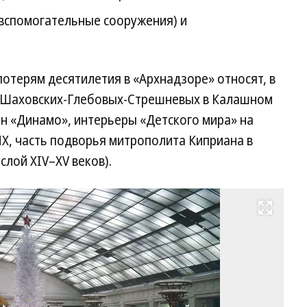
(вспомогательные сооружения) и
отерям десятилетия в «Архнадзоре» относят, в
й Шаховских-Глебовых-Стрешневых в Калашном
н «Динамо», интерьеры «Детского мира» на
Х, часть подворья митрополита Киприана в
лой XIV–XV веков).
Развернуть на весь экран