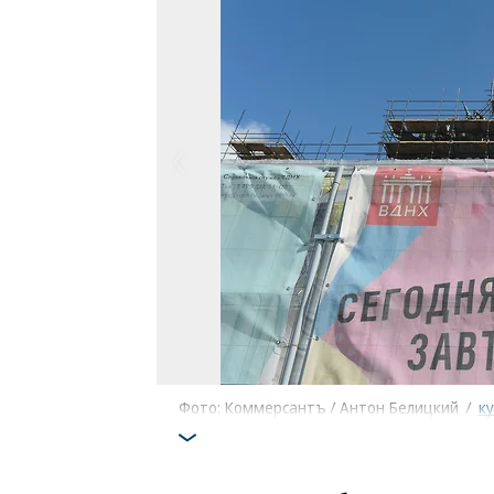
Фото: Коммерсантъ / Антон Белицкий
/
к