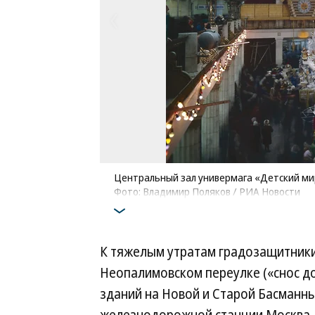
Центральный зал универмага «Детский мир
Фото: Владимир Поляков / РИА Новости
К тяжелым утратам градозащитники
Неопалимовском переулке («снос до 
зданий на Новой и Старой Басманн