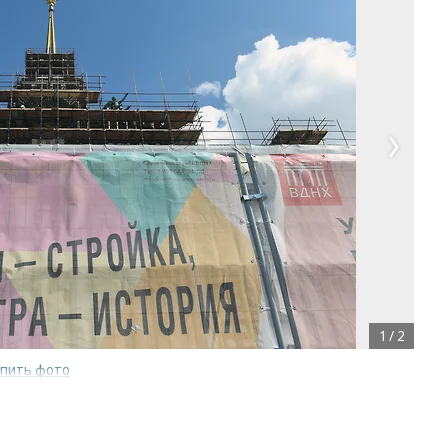
1
/
2
упить фото