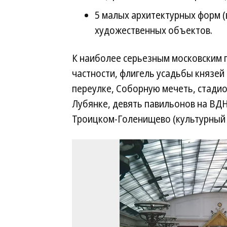
5 малых архитектурных форм 
художественных объектов.
К наиболее серьезным московским п
частности, флигель усадьбы князе
переулке, Соборную мечеть, стадио
Лубянке, девять павильонов на ВДН
Троицком-Голенищево (культурный с