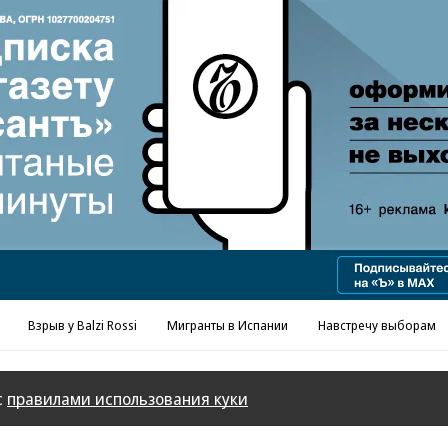
Реклама в «Ъ» www.kommersant.ru/ad
Взрыв у Balzi Rossi
Мигранты в Испании
Навстречу выборам
с
правилами использования куки