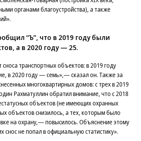
моленская-Товарная (постройка XIX века,
ными органами благоустройства), а также
ий».
общил “Ъ”, что в 2019 году были
ов, а в 2020 году — 25.
т сноса транспортных объектов: в 2019 году
е, в 2020 году — семь»,— сказал он. Также за
снесенных многоквартирных домов: с трех в 2019
подин Рахматуллин обратил внимание, что с 2018
 нестатусных объектов (не имеющих охранных
ных объектов снизилось, а тех, которым было
овке на охрану,— повысилось. Объяснение этому
х снос не попал в официальную статистику».