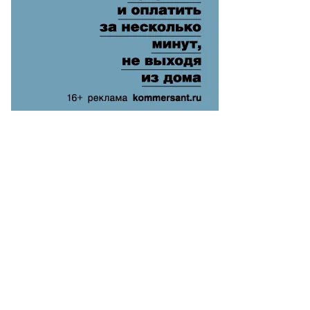
Фото: Бочинин Анатолий / Фотоархив журнала «Огонёк» / Комм