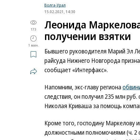
Волга-Урал
15.02.2021, 14:30
Леонида Маркелова
173
получении взятки
1 мин.
Бывшего руководителя Марий Эл Л
райсуда Нижнего Новгорода признал
сообщает «Интeрфакс».
Напомним, экс-главу региона
обвин
следствия, он получил 235 млн руб
Николая Криваша за помощь компан
Кроме того, господину Маркелову 
должностными полномочиями (ч. 2 с