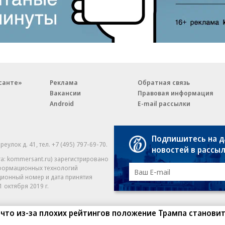
санте»
Реклама
Обратная связь
Вакансии
Правовая информация
Android
E-mail рассылки
Подпишитесь на 
реулок д. 41,
тел. +7 (495) 797-69-70.
Партнерские проекты/матери
новостей в рассы
«Промо» и «Официальное со
а: kommersant.ru) зарегистрировано
нформационных технологий
На kommersant.ru применяют
ционный номер и дата принятия
1 октября 2019 г.
 что из-за плохих рейтингов положение Трампа становит