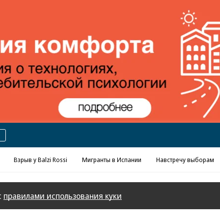
Реклама в «Ъ» www.kommersant.ru/ad
Взрыв у Balzi Rossi
Мигранты в Испании
Навстречу выборам
с
правилами использования куки