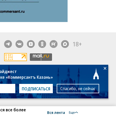
18+
дайджест
алы, новости компаний, материалы с пометкой
лке «Коммерсантъ Казань»
общение» опубликованы на коммерческой основе.
ся рекомендательные технологии.
Подробнее
Спасибо, не сейчас
ПОДПИСАТЬСЯ
ся все более
Вся лента
Еще