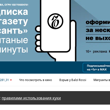
Реклама в «Ъ» www.kommersant.ru/ad
281,31
Что посмотреть в кино
Взрыв у Balzi Rossi
Мигранты в
с
правилами использования куки