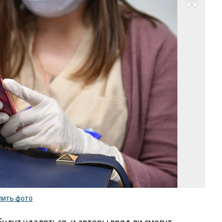
Развернуть на весь экран
Фо
Эм
Дж
Ко
/
ку
ф
пить фото