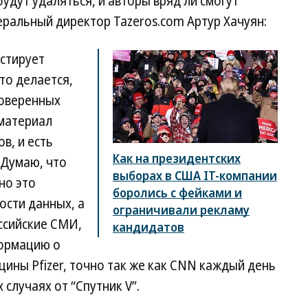
удут удаляться, и авторы вряд ли смогут
еральный директор Tazeros.com Артур Хачуян:
естирует
то делается,
роверенных
 материал
в, и есть
Как на президентских
 Думаю, что
выборах в США IT-компании
но это
боролись с фейками и
ости данных, а
ограничивали рекламу
оссийские СМИ,
кандидатов
формацию о
цины Pfizer, точно так же как CNN каждый день
случаях от “Спутник V”.