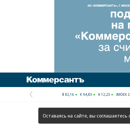
Коммерсантъ
$ 82,16
€ 94,83
¥ 12,23
IMOEX 2
Предыдущая
страница
Оставаясь на сайте, вы соглашаетесь 