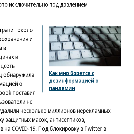
 это исключительно под давлением
тратит около
оохранения и
м в
цинах и
оцсеть
Как мир борется с
яц обнаружила
дезинформацией о
рмацией о
пандемии
book поставил
ьзователи не
 удалили несколько миллионов нерекламных
у защитных масок, антисептиков,
 на COVID-19. Под блокировку в Twitter в