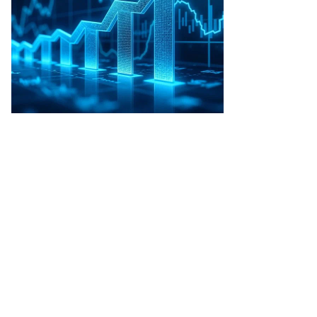
то:
ин
афаров,
ммерсантъ
пить
ото