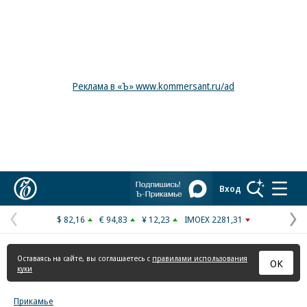
Реклама в «Ъ» www.kommersant.ru/ad
Коммерсантъ
Вход
$ 82,16
€ 94,83
¥ 12,23
IMOEX 2281,31
Предыдущая
С
страница
с
Оставаясь на сайте, вы соглашаетесь с
правилами использования
ОК
куки
Прикамье