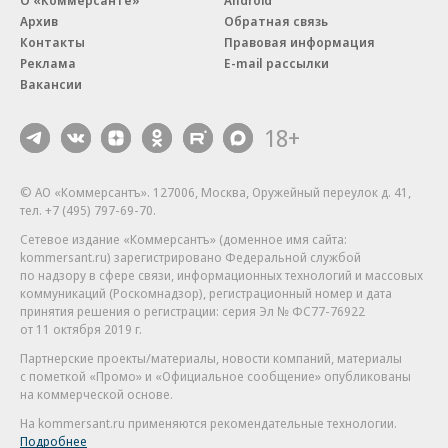
О «Коммерсанте»
Android
Архив
Обратная связь
Контакты
Правовая информация
Реклама
E-mail рассылки
Вакансии
18+
© АО «Коммерсантъ». 127006, Москва, Оружейный переулок д. 41,
тел. +7 (495) 797-69-70.
Сетевое издание «Коммерсантъ» (доменное имя сайта:
kommersant.ru) зарегистрировано Федеральной службой
по надзору в сфере связи, информационных технологий и массовых
коммуникаций (Роскомнадзор), регистрационный номер и дата
принятия решения о регистрации: серия
Эл № ФС77-76922
от 11 октября 2019 г.
Партнерские проекты/материалы, новости компаний, материалы
с пометкой «Промо» и «Официальное сообщение» опубликованы
на коммерческой основе.
На kommersant.ru применяются рекомендательные технологии.
Подробнее