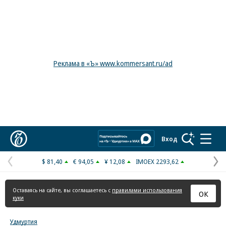
Реклама в «Ъ» www.kommersant.ru/ad
Коммерсантъ
Вход
$ 81,40
€ 94,05
¥ 12,08
IMOEX 2293,62
Предыдущая
С
страница
с
Оставаясь на сайте, вы соглашаетесь с
правилами использования
ОК
куки
Удмуртия