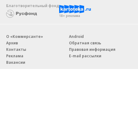
Благотворительный фонд
18+ реклама
О «Коммерсанте»
Android
Архив
Обратная связь
Контакты
Правовая информация
Реклама
E-mail рассылки
Вакансии
18+
© АО «Коммерсантъ». 127006, Москва, Оружейный переулок д. 41,
тел. +7 (495) 797-69-70.
Сетевое издание «Коммерсантъ» (доменное имя сайта:
kommersant.ru) зарегистрировано Федеральной службой
по надзору в сфере связи, информационных технологий и массовых
коммуникаций (Роскомнадзор), регистрационный номер и дата
принятия решения о регистрации: серия
Эл № ФС77-76922
от 11 октября 2019 г.