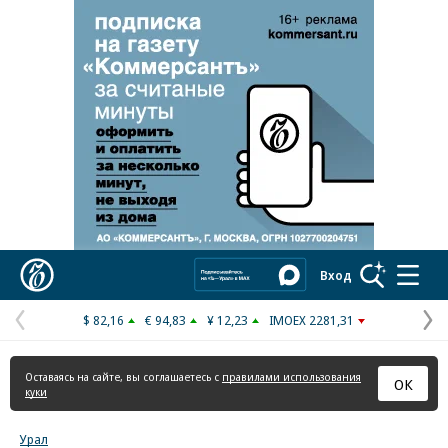
Коммерсантъ
Вход
$ 82,16
€ 94,83
¥ 12,23
IMOEX 2281,31
Предыдущая
С
страница
с
Оставаясь на сайте, вы соглашаетесь с
правилами использования
ОК
куки
Урал