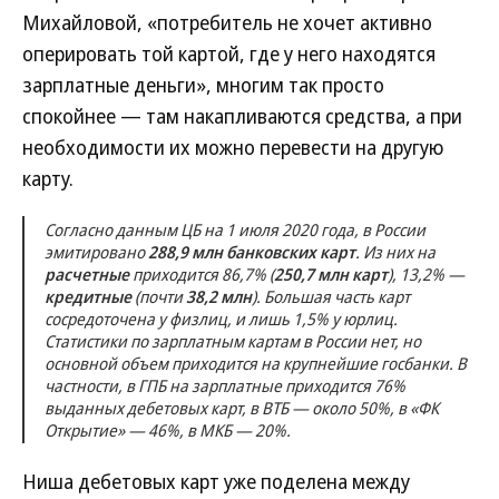
Михайловой, «потребитель не хочет активно
оперировать той картой, где у него находятся
зарплатные деньги», многим так просто
спокойнее — там накапливаются средства, а при
необходимости их можно перевести на другую
карту.
Согласно данным ЦБ на 1 июля 2020 года, в России
эмитировано
288,9 млн банковских карт
. Из них на
расчетные
приходится 86,7% (
250,7 млн карт
), 13,2% —
кредитные
(почти
38,2 млн
). Большая часть карт
сосредоточена у физлиц, и лишь 1,5% у юрлиц.
Статистики по зарплатным картам в России нет, но
основной объем приходится на крупнейшие госбанки. В
частности, в ГПБ на зарплатные приходится 76%
выданных дебетовых карт, в ВТБ — около 50%, в «ФК
Открытие» — 46%, в МКБ — 20%.
Ниша дебетовых карт уже поделена между