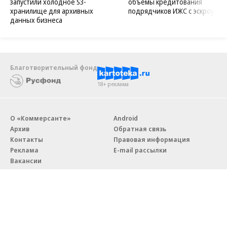
запустили холодное S3-
объемы кредитования
хранилище для архивных
подрядчиков ИЖС с эскроу
данных бизнеса
Благотворительный фонд
18+ реклама
О «Коммерсанте»
Android
Архив
Обратная связь
Контакты
Правовая информация
Реклама
E-mail рассылки
Вакансии
18+
© АО «Коммерсантъ». 127006, Москва, Оружейный переулок д. 41,
тел. +7 (495) 797-69-70.