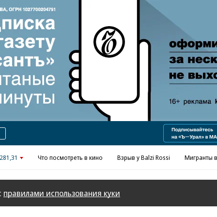
Реклама в «Ъ» www.kommersant.ru/ad
281,31
Что посмотреть в кино
Взрыв у Balzi Rossi
Мигранты в
с
правилами использования куки