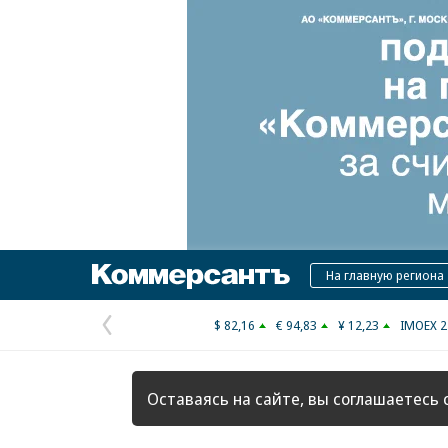
Коммерсантъ
На главную региона
$ 82,16
€ 94,83
¥ 12,23
IMOEX 2
Предыдущая
страница
Оставаясь на сайте, вы соглашаетесь 