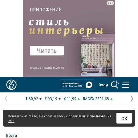
Реклама в «Ъ» www.kommersant.ru/ad
Коммерсантъ
Вход
$ 80,92
€ 93,19
¥ 11,99
IMOEX 2301,65
Предыдущая
С
страница
с
Оставаясь на сайте, вы соглашаетесь с
правилами использования
ОК
куки
Волга