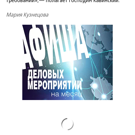
требований»,— полагает господин Кавинский.
Мария Кузнецова