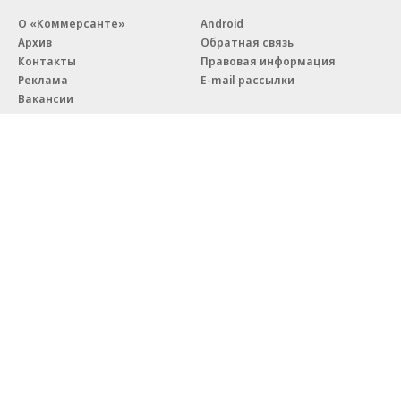
О «Коммерсанте»
Android
Архив
Обратная связь
Контакты
Правовая информация
Реклама
E-mail рассылки
Вакансии
18+
© АО «Коммерсантъ». 127006, Москва, Оружейный переулок д. 41,
тел. +7 (495) 797-69-70.
Сетевое издание «Коммерсантъ» (доменное имя сайта:
kommersant.ru) зарегистрировано Федеральной службой
по надзору в сфере связи, информационных технологий и массовых
коммуникаций (Роскомнадзор), регистрационный номер и дата
принятия решения о регистрации: серия
Эл № ФС77-76922
от 11 октября 2019 г.
Партнерские проекты/материалы, новости компаний, материалы
с пометкой «Промо» и «Официальное сообщение» опубликованы
на коммерческой основе.