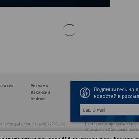
санте»
Реклама
Обратная связь
Подпишитесь на 
Вакансии
Правовая информация
новостей в рассы
Android
E-mail рассылки
реулок д. 41,
тел. +7 (495) 797-69-70.
Партнерские проекты/матери
«Промо» и «Официальное со
а: kommersant.ru) зарегистрировано
традали при ударе дрона ВСУ по грузовику под Белгород
нформационных технологий
На kommersant.ru применяют