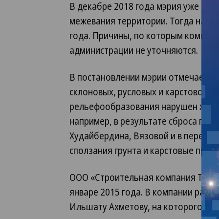
В декабре 2018 года мэрия уже пер
межевания территории. Тогда на р
года. Причины, по которым компани
администрации не уточняются.
В постановлении мэрии отмечается,
склоновых, русловых и карстово-су
рельефообразования нарушен хозя
например, в результате сброса про
Худайбердина, Вязовой и в переул
сползания грунта и карстовые пров
ООО «Строительная компания Траст
январе 2015 года. В компании рабо
Ильшату Ахметову, на которого оф