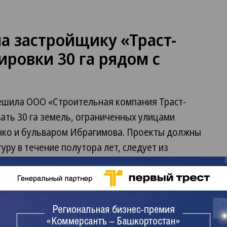
а застройщику «Траст-
ировки 30 га рядом с
ешила ООО «Строительная компания Траст-
ать 30 га земель, ограниченных улицами
нко и бульваром Ибрагимова. Проекты должны
ру в течение полутора лет, следует из
а официальном сайте мэрии.
многоэтажными домами, частично — частным