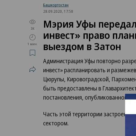
Башкортостан
28.09.2020, 17:58
Мэрия Уфы передал
3K
инвест» право план
выездом в Затон
1 мин.
Администрация Уфы повторно разр
инвест» распланировать и размежев
Цюрупы, Кировоградской, Пархоме
быть предоставлены в Главархитекту
постановления, опубликованного н
Часть этой территории застроена 
сектором.