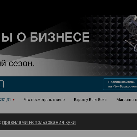
Реклама в «Ъ» www.kommersant.ru/ad
281,31
Что посмотреть в кино
Взрыв у Balzi Rossi
Мигранты в
с
правилами использования куки