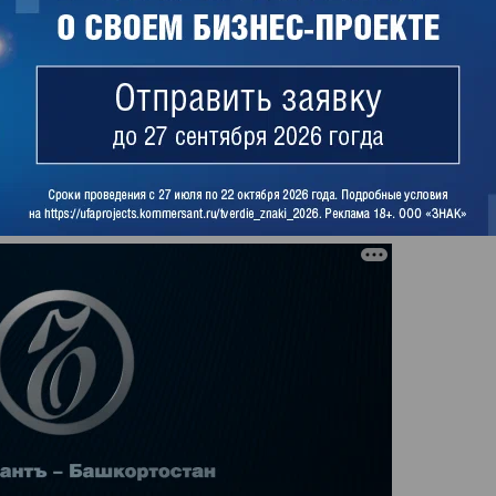
ание «Траст-инвест» (в том числе
Траст-инвест», «Специализированный
 другие). В 2019 году, по данным «СПАРК-
ыла нулевой, чистая прибыль составила 38 млн