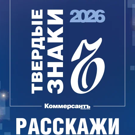
едавала этой компании право планировки и
азработку проектов также отдавалось полтора
я не завершила работы, в документах
 что квартал расположен в районе развития
ффозионных процессов, естественный процесс
йственной деятельностью человека —
мышленных вод в овраг в 1970-е годы на улицах
ке Рабкоровском происходили оползни,
алы.
-инвест», по данным
kartoteka.ru
, образовано в
тают семь сотрудников. Она принадлежит
ормлено еще более 10 предприятий,