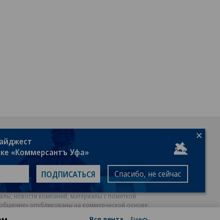
18+
дайджест
лке «Коммерсантъ Уфа»
Спасибо, не сейчас
ПОДПИСАТЬСЯ
алы, новости компаний, материалы с пометкой
общение» опубликованы на коммерческой основе.
ом
Вся лента
ся рекомендательные технологии.
Подробнее
Еще