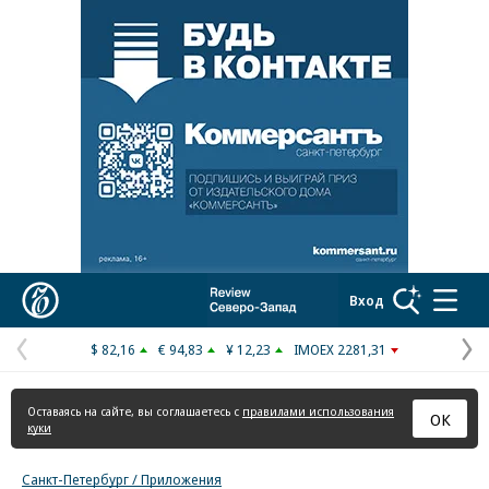
Реклама в «Ъ» www.kommersant.ru/ad
Коммерсантъ
Вход
$ 82,16
€ 94,83
¥ 12,23
IMOEX 2281,31
Предыдущая
С
страница
с
Оставаясь на сайте, вы соглашаетесь с
правилами использования
ОК
куки
Санкт-Петербург / Приложения