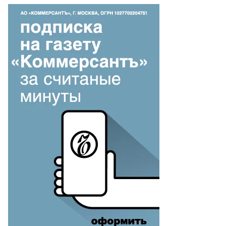
то:
ip