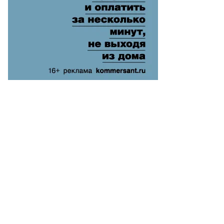
st/File
oto,
uters