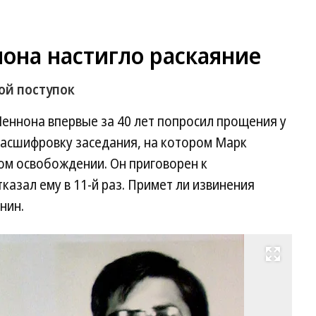
она настигло раскаяние
ой поступок
Леннона впервые за 40 лет попросил прощения у
расшифровку заседания, на котором Марк
ом освобождении. Он приговорен к
казал ему в 11-й раз. Примет ли извинения
нин.
Развернуть на весь экран
Фо
Ch