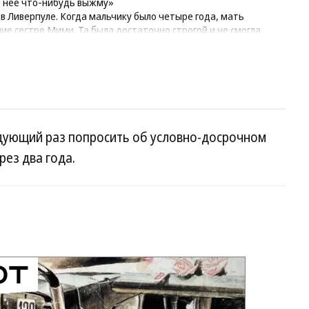
из нее что-нибудь выжму»
в Ливерпуле. Когда мальчику было четыре года, мать
ие сестре Мими. Та была достаточно строгой и не смогла
ше привязался к своему дяде Джорджу. В 1953 году тот
едующий раз попросить об условно-досрочном
ез два года.