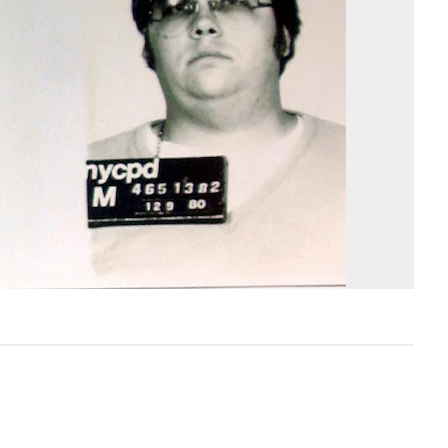
Ea
Ph
Re