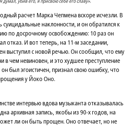
Я думал, убив его, я присвою себе его славу».
одный расчет Марка Чепмена вскоре исчезли. В
 суицидальные наклонности, и он обратился к
ссию по досрочному освобождению: 10 раз он
ал отказ. И вот теперь, на 11-м заседании,
н выступил с новой речью. Он сообщил, что ему
и в чем невиновен, и это худшее преступление
 он был эгоистичен, признал свою ошибку, что
 прощения у Йоко Оно.
инстве интервью вдова музыканта отказывалась
дна архивная запись, якобы из 90-х годов, на
жет ли он быть прощен. Оно отвечает, но не