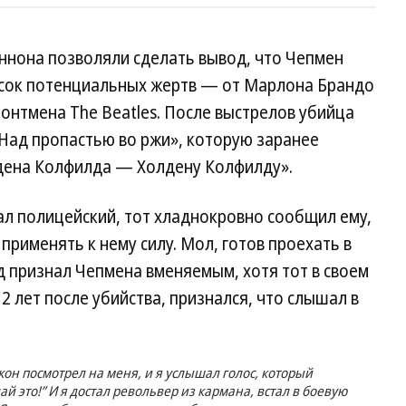
ннона позволяли сделать вывод, что Чепмен
писок потенциальных жертв — от Марлона Брандо
ронтмена The Beatles. После выстрелов убийца
 «Над пропастью во ржи», которую заранее
лдена Колфилда — Холдену Колфилду».
ал полицейский, тот хладнокровно сообщил ему,
 применять к нему силу. Мол, готов проехать в
уд признал Чепмена вменяемым, хотя тот в своем
12 лет после убийства, признался, что слышал в
он посмотрел на меня, и я услышал голос, который
лай это!” И я достал револьвер из кармана, встал в боевую