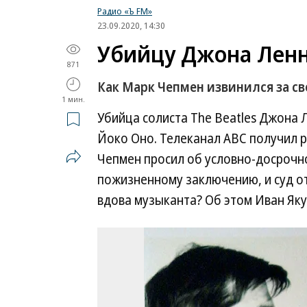
Радио «Ъ FM»
23.09.2020, 14:30
Убийцу Джона Ленн
871
Как Марк Чепмен извинился за св
1 мин.
Убийца солиста The Beatles Джона 
Йоко Оно. Телеканал ABC получил 
Чепмен просил об условно-досрочн
пожизненному заключению, и суд от
вдова музыканта? Об этом Иван Яку