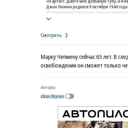
«Я артист. Дайте мне долбаную тубу, и я 
Джон Леннон родился 9 октября 1940 года 
Джулия (на фото) отдала сына на воспитан
найти общий язык с Джоном, который боль
умер, и Леннон вновь сблизился с матерью
Фото: Jeff Hochberg / Getty Images
Смотреть
Марку Чепмену сейчас 65 лет. В сл
освобождении он сможет только чер
Авторы:
Иван Якунин