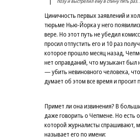
позу и выстрелил ему в спину пять раз. 
Циничность первых заявлений и хол
тюрьме Нью-Йорка у него появились
вере. Но этот путь не убедил коми
просил отпустить его и 10 раз получ
которое прошло месяц назад, Чепме
нет оправданий, что музыкант был н
— убить невиновного человека, что
думает об этом все время и просит
Примет ли она извинения? В больш
даже говорить о Чепмене. Но есть о
которой журналисты спрашивают, мо
называет его по имени: