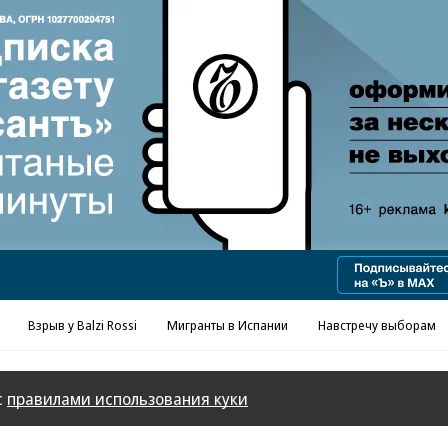
Реклама в «Ъ» www.kommersant.ru/ad
Взрыв у Balzi Rossi
Мигранты в Испании
Навстречу выборам
с
правилами использования куки