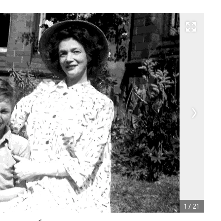
Развернуть на весь экран
1
/
21