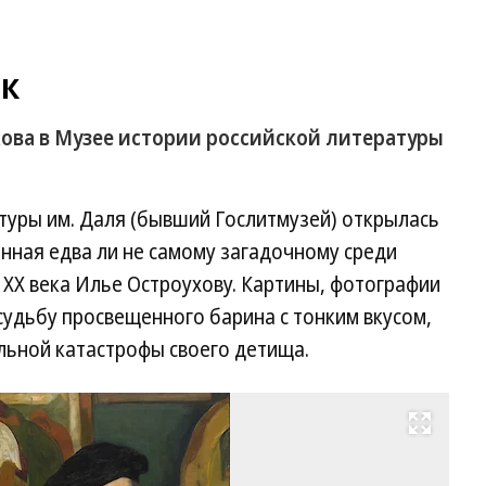
ок
ова в Музее истории российской литературы
туры им. Даля (бывший Гослитмузей) открылась
енная едва ли не самому загадочному среди
ХХ века Илье Остроухову. Картины, фотографии
удьбу просвещенного барина с тонким вкусом,
альной катастрофы своего детища.
Развернуть на весь экран
Ми