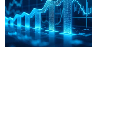
рбов.
ортрет
С.
троухова».
24
д
то:
сударственная
етьяковская
лерея