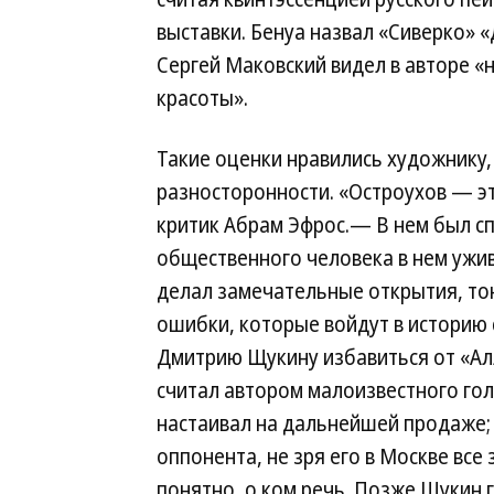
выставки. Бенуа назвал «Сиверко» 
Сергей Маковский видел в авторе «
красоты».
Такие оценки нравились художнику,
разносторонности. «Остроухов — э
критик Абрам Эфрос.— В нем был с
общественного человека в нем ужив
делал замечательные открытия, то
ошибки, которые войдут в историю
Дмитрию Щукину избавиться от «Ал
считал автором малоизвестного гол
настаивал на дальнейшей продаже; 
оппонента, не зря его в Москве вс
понятно, о ком речь. Позже Щукин 