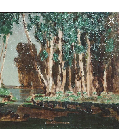
Развернуть на весь экран
Ар
Ку
«Б
ро
Эс
18
е
го
Фо
Го
Тр
га