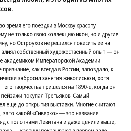
сов.
о время его поездки в Москву красоту
ему не только свою коллекцию икон, но и другие
ну, но Остроухов не решился повесить ее на
ус влиял собственный художественный опыт — он
же академиком Императорской Академии
 признание, как всегда в России, запоздало, к
ически забросил занятия живописью и, хотя
т его творчества пришелся на 1890-е, когда он
о пейзажи покупал Третьяков. Самый
ел еще до открытия выставки. Многие считают
 зато какой! «Сиверко» — это название
ряд с полотнами Левитана и даже ценили выше,
йзажа — картину показывают в первом зале