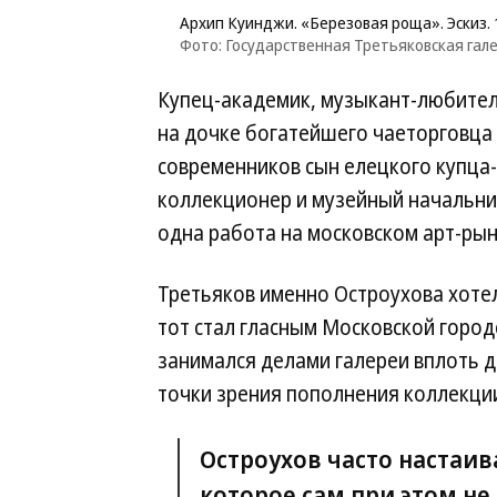
Архип Куинджи. «Березовая роща». Эскиз. 
Фото: Государственная Третьяковская гал
Купец-академик, музыкант-любител
на дочке богатейшего чаеторговца 
современников сын елецкого купца
коллекционер и музейный начальник
одна работа на московском арт-рын
Третьяков именно Остроухова хотел 
тот стал гласным Московской город
занимался делами галереи вплоть до
точки зрения пополнения коллекци
Остроухов часто настаив
которое сам при этом не