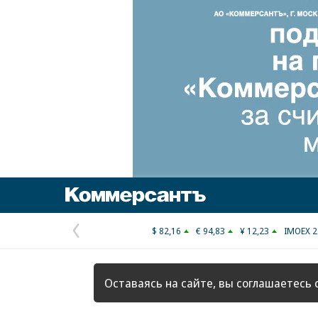
Коммерсантъ
$ 82,16
€ 94,83
¥ 12,23
IMOEX 2
Предыдущая
страница
Оставаясь на сайте, вы соглашаетесь 