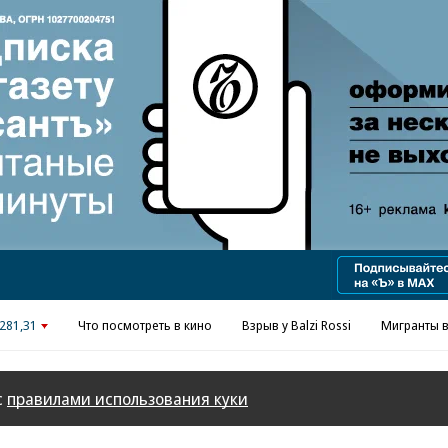
Реклама в «Ъ» www.kommersant.ru/ad
281,31
Что посмотреть в кино
Взрыв у Balzi Rossi
Мигранты в
с
правилами использования куки