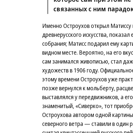
связанных с ним парадок
Именно Остроухов открыл Матиссу в
древнерусского искусства, показал 
собрания; Матисс подарил ему карти
видном месте. Вероятно, на его вк
сам занимался живописью, стал да
художеств в 1906 году. Официальное
этому времени Остроухов уже практ
позже вернулся к мольберту, расцве
выставлялся у передвижников, а ег
знаменитый, «Сиверко», тот приобр
Остроухова автором одной картины,
северного ветра — ставили в один 
считая квинтэссенцией русского пе