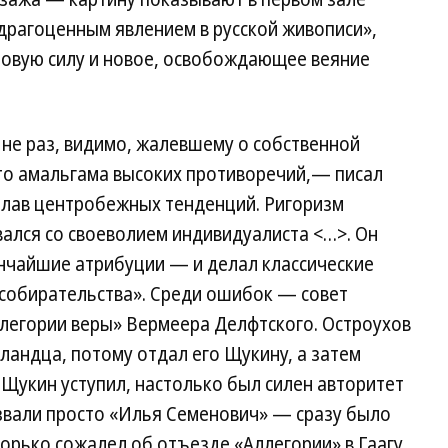
«драгоценным явлением в русской живописи»,
новую силу и новое, освобождающее веяние
 не раз, видимо, жалевшему о собственной
то амальгама высоких противоречий,— писал
плав центробежных тенденций. Ригоризм
ался со своеволием индивидуалиста <…>. Он
нчайшие атрибуции — и делал классические
 собирательства». Среди ошибок — совет
легории веры» Вермеера Делфтского. Остроухов
ландца, потому отдал его Щукину, а затем
Щукин уступил, настолько был силен авторитет
е звали просто «Илья Семенович» — сразу было
горько сожалел об отъезде «Аллегории» в Гаагу.