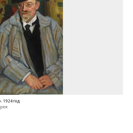
Ве
«П
И.
Ос
19
го
Фо
Го
Тр
га
. 1924 год
ерея