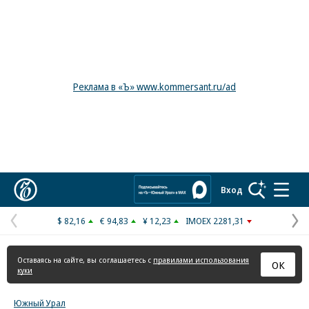
Реклама в «Ъ» www.kommersant.ru/ad
Коммерсантъ
Вход
$ 82,16
€ 94,83
¥ 12,23
IMOEX 2281,31
Предыдущая
С
страница
с
Оставаясь на сайте, вы соглашаетесь с
правилами использования
ОК
куки
Южный Урал