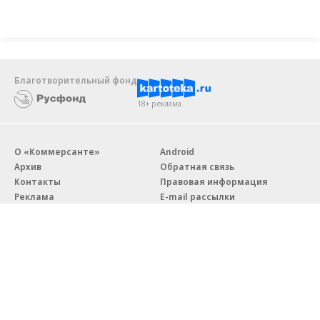
Благотворительный фонд
18+ реклама
О «Коммерсанте»
Android
Архив
Обратная связь
Контакты
Правовая информация
Реклама
E-mail рассылки
Вакансии
18+
© АО «Коммерсантъ». 127006, Москва, Оружейный переулок д. 41,
тел. +7 (495) 797-69-70.