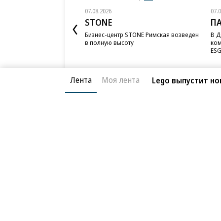
07.08.2026
07.
STONE
П
Бизнес-центр STONE Римская возведен
В Д
в полную высоту
ком
ESG
Лента
Моя лента
Lego выпустит но
Благотворительный фонд
О «Коммер
Архив
Контакты
18+ реклама
© АО «Коммерсантъ». 127006, Москва, Оружейный пе
Сетевое издание «Коммерсантъ» (доменное имя сайт
Федеральной службой по надзору в сфере связи, и
и массовых коммуникаций (Роскомнадзор), регистра