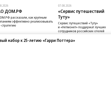
08.2026
07.08.2026
АО ДОМ.РФ
«Сервис путешествий
Туту»
ОМ.РФ рассказали, как крупным
паниям эффективно реализовывать
Сервис путешествий «Туту»
-стратегию
и «Нетмонет» поддержат лучших
сотрудников российских отелей
вый набор к 25-летию «Гарри Поттера»
санте»
Реклама
Обратная связь
Вакансии
Правовая информация
Android
E-mail рассылки
реулок д. 41,
тел. +7 (495) 797-69-70.
Партнерские проекты/матери
«Промо» и «Официальное со
а: kommersant.ru) зарегистрировано
нформационных технологий
На kommersant.ru применяют
ционный номер и дата принятия