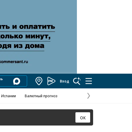
Вход
Коммерсантъ
FM
 Испании
Валютный прогноз
Навстречу выбора
Отношения С
Эксклюзивы
Следующая
страница
ОК