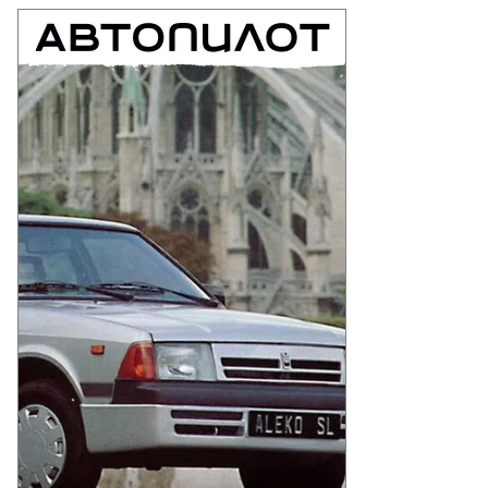
то:
рий