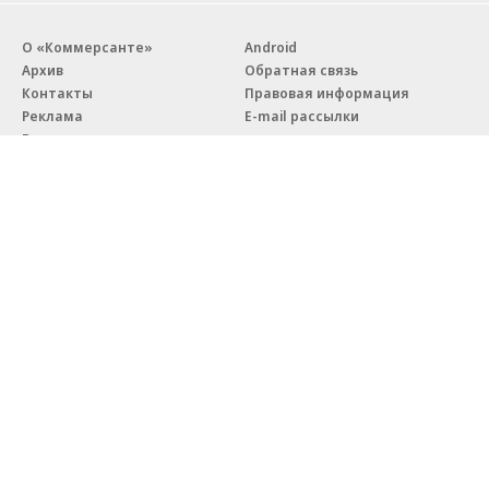
О «Коммерсанте»
Android
Архив
Обратная связь
Контакты
Правовая информация
Реклама
E-mail рассылки
Вакансии
18+
© АО «Коммерсантъ». 127006, Москва, Оружейный переулок д. 41,
тел. +7 (495) 797-69-70.
Сетевое издание «Коммерсантъ» (доменное имя сайта:
kommersant.ru) зарегистрировано Федеральной службой
по надзору в сфере связи, информационных технологий и массовых
коммуникаций (Роскомнадзор), регистрационный номер и дата
принятия решения о регистрации: серия
Эл № ФС77-76922
от 11 октября 2019 г.
Партнерские проекты/материалы, новости компаний, материалы
с пометкой «Промо» и «Официальное сообщение» опубликованы
на коммерческой основе.