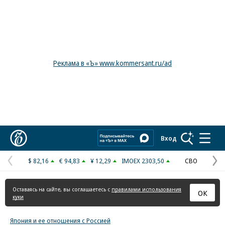
Реклама в «Ъ» www.kommersant.ru/ad
Коммерсантъ
Вход
$ 82,16
€ 94,83
¥ 12,29
IMOEX 2303,50
СВО
Предыдущая
С
страница
с
Оставаясь на сайте, вы соглашаетесь с
правилами использования
ОК
куки
Япония и ее отношения с Россией