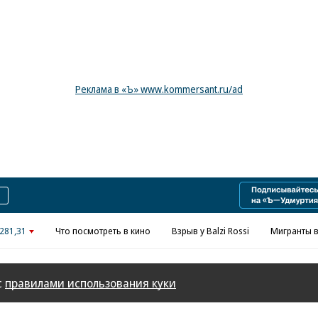
Реклама в «Ъ» www.kommersant.ru/ad
281,31
Что посмотреть в кино
Взрыв у Balzi Rossi
Мигранты в
с
правилами использования куки