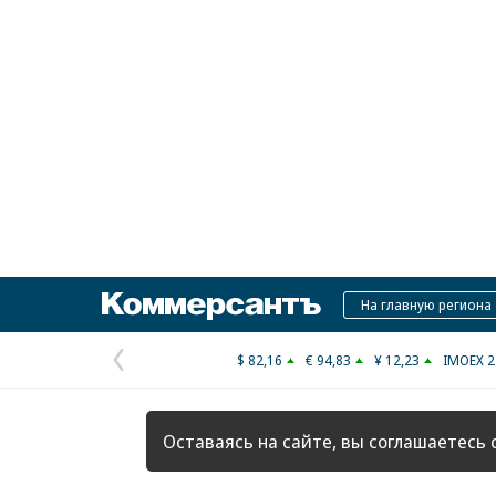
Коммерсантъ
На главную региона
$ 82,16
€ 94,83
¥ 12,23
IMOEX 2
Предыдущая
страница
Оставаясь на сайте, вы соглашаетесь 