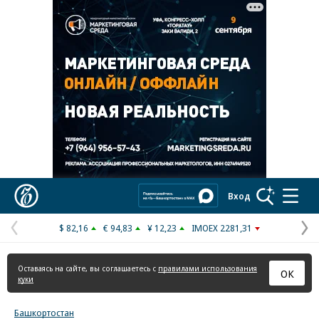
Реклама в «Ъ» www.kommersant.ru/ad
Коммерсантъ
Вход
$ 82,16
€ 94,83
¥ 12,23
IMOEX 2281,31
Предыдущая
С
страница
с
Оставаясь на сайте, вы соглашаетесь с
правилами использования
ОК
куки
Башкортостан