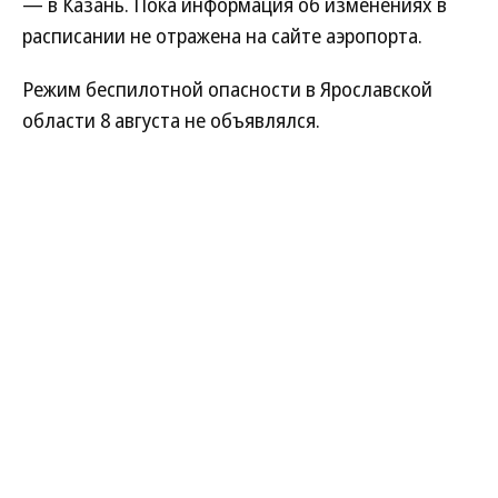
— в Казань. Пока информация об изменениях в
расписании не отражена на сайте аэропорта.
Режим беспилотной опасности в Ярославской
области 8 августа не объявлялся.
Алла Чижова
Читайте нас в
MAX
и в
Телеграме
Ярославль
08.08.2026, 17:12
552
1 мин.
Смертин: беговой центр ВФЛА в
Ярославле объединит