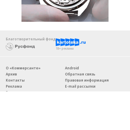
Благотворительный фонд
18+ реклама
О «Коммерсанте»
Android
Архив
Обратная связь
Контакты
Правовая информация
Реклама
E-mail рассылки
Вакансии
18+
© АО «Коммерсантъ». 127006, Москва, Оружейный переулок д. 41,
тел. +7 (495) 797-69-70.