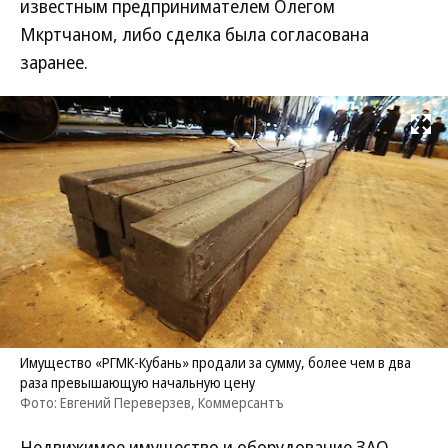
известным предпринимателем Олегом
Мкртчаном, либо сделка была согласована
заранее.
Развернуть на
Имущество «РГМК-Кубань» продали за сумму, более чем в два
раза превышающую начальную цену
Фото: Евгений Переверзев, Коммерсантъ
Недвижимое имущество и оборудование ЗАО