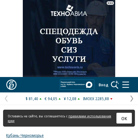
Реклама в «Ъ» www.kommersant.ru/ad
Коммерсантъ
Вход
$ 81,40
€ 94,05
¥ 12,08
IMOEX 2285,88
Предыдущая
С
страница
с
Оставаясь на сайте, вы соглашаетесь с
правилами использования
ОК
куки
Кубань-Черноморье