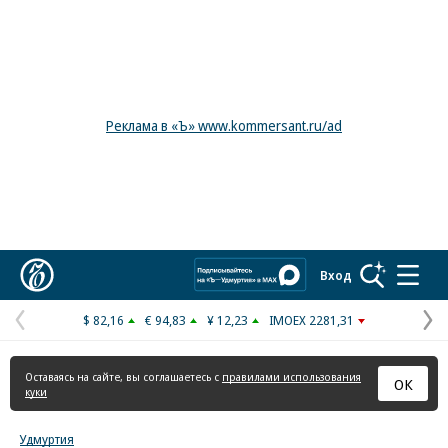
Реклама в «Ъ» www.kommersant.ru/ad
Коммерсантъ
Вход
$ 82,16
€ 94,83
¥ 12,23
IMOEX 2281,31
Предыдущая
С
страница
с
Оставаясь на сайте, вы соглашаетесь с
правилами использования
ОК
куки
Удмуртия