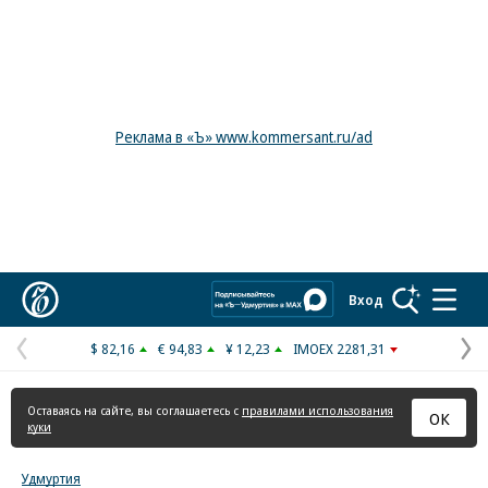
Реклама в «Ъ» www.kommersant.ru/ad
Коммерсантъ
Вход
$ 82,16
€ 94,83
¥ 12,23
IMOEX 2281,31
Предыдущая
С
страница
с
Оставаясь на сайте, вы соглашаетесь с
правилами использования
ОК
куки
Удмуртия