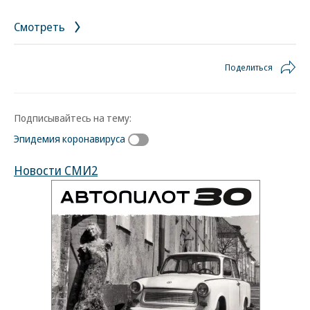
сей день, он болеет за мадридский «Реал» и сборную Испании
Смотреть
Фото: Family album
Поделиться
Подписывайтесь на тему:
Эпидемия коронавируса
Новости СМИ2