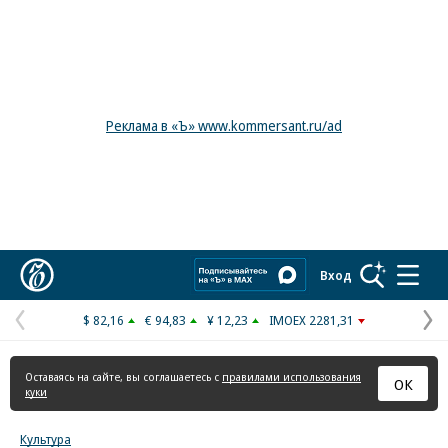
Реклама в «Ъ» www.kommersant.ru/ad
Коммерсантъ
Вход
$ 82,16
€ 94,83
¥ 12,23
IMOEX 2281,31
Предыдущая
С
страница
с
Оставаясь на сайте, вы соглашаетесь с
правилами использования
ОК
куки
Культура