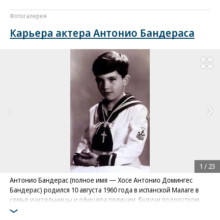
Фотогалерея
Карьера актера Антонио Бандераса
Развернуть на
1
/
23
Антонио Бандерас (полное имя — Хосе Антонио Домингес
Бандерас) родился 10 августа 1960 года в испанской Малаге в
семье учительницы и офицера полиции. Будучи подростком,
хотел стать профессиональным футболистом, но перелом ноги
нарушил эти планы. Любовь к футболу осталась у Бандераса и по