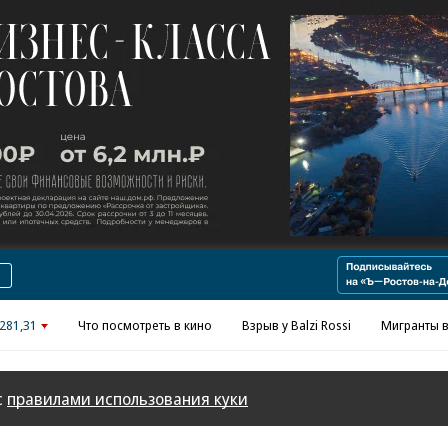
Реклама в «Ъ» www.kommersant.ru/ad
281,31
Что посмотреть в кино
Взрыв у Balzi Rossi
Мигранты в
с
правилами использования куки