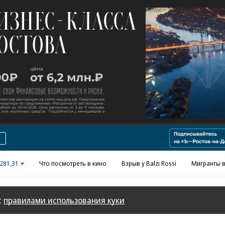
Реклама в «Ъ» www.kommersant.ru/ad
281,31
Что посмотреть в кино
Взрыв у Balzi Rossi
Мигранты в
с
правилами использования куки