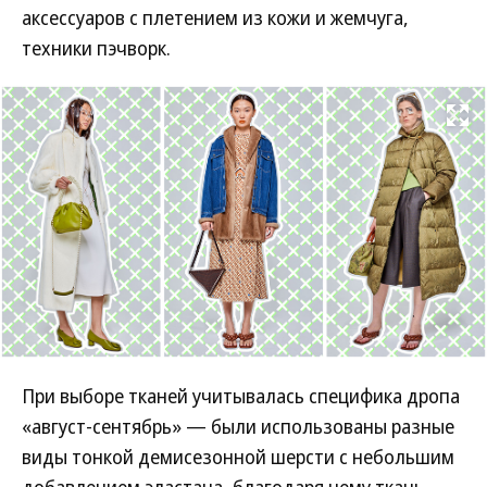
аксессуаров с плетением из кожи и жемчуга,
техники пэчворк.
Развернуть на
При выборе тканей учитывалась специфика дропа
«август-сентябрь» — были использованы разные
виды тонкой демисезонной шерсти с небольшим
добавлением эластана, благодаря чему ткань