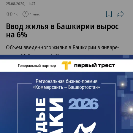
25.08.2020, 11:47
1K
1 мин.
Ввод жилья в Башкирии вырос
на 6%
Объем введенного жилья в Башкирии в январе-
июле 2020 года на 6,2% превысил показатели
аналогичного периода 2019 года, следует из
информации Башстата. В республике построено
1,25 млн кв. м жилья, или 310 кв. м на 1 тыс.
жителей. Две трети объема ввода обеспечило
индивидуальное строительство (833,3 тыс. кв. м,
за год рост на 2,3%). Застройщики-юридические
лица сдали 421,6 тыс. кв. м, что на 14,2% больше
показателя семи месяцев 2019 года.