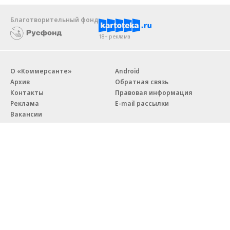
Благотворительный фонд
18+ реклама
О «Коммерсанте»
Android
Архив
Обратная связь
Контакты
Правовая информация
Реклама
E-mail рассылки
Вакансии
18+
© АО «Коммерсантъ». 127006, Москва, Оружейный переулок д. 41,
тел. +7 (495) 797-69-70.
Сетевое издание «Коммерсантъ» (доменное имя сайта:
kommersant.ru) зарегистрировано Федеральной службой
по надзору в сфере связи, информационных технологий и массовых
коммуникаций (Роскомнадзор), регистрационный номер и дата