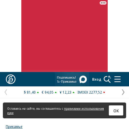
Реклама в «Ъ» www.kommersant.ru/ad
Коммерсантъ
Вход
$ 81,40
€ 94,05
¥ 12,23
IMOEX 2277,52
Предыдущая
С
страница
с
Оставаясь на сайте, вы соглашаетесь с
правилами использования
ОК
куки
Прикамье