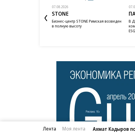
07.08.2026
07.
STONE
П
Бизнес-центр STONE Римская возведен
В Д
в полную высоту
ком
ESG
Лента
Моя лента
Ахмат Кадыров по