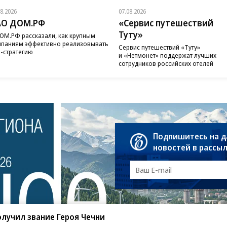
08.2026
07.08.2026
АО ДОМ.РФ
«Сервис путешествий
Туту»
ОМ.РФ рассказали, как крупным
паниям эффективно реализовывать
Сервис путешествий «Туту»
-стратегию
и «Нетмонет» поддержат лучших
сотрудников российских отелей
Подпишитесь на 
новостей в рассы
лучил звание Героя Чечни