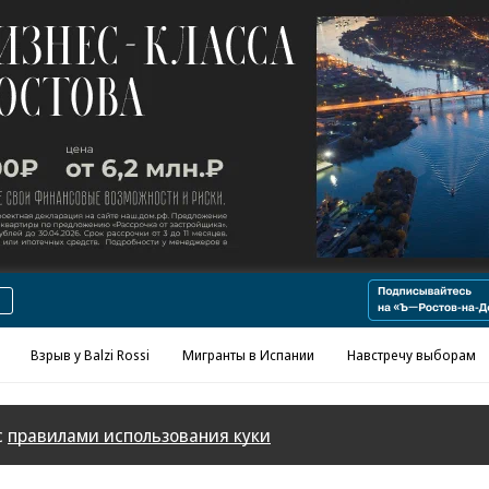
Реклама в «Ъ» www.kommersant.ru/ad
Взрыв у Balzi Rossi
Мигранты в Испании
Навстречу выборам
с
правилами использования куки