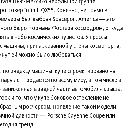
штата Нью-Мексико небольшой группе
оссовер Infiniti QX55. Конечно, не прямо в
ремьеры был выбран Spaceport America — это
рного бюро Нормана Фостера космодром, откуда
ять в небо космических туристов. У прессы
с машины, припаркованной у стены космопорта,
инут ей можно было любоваться.
 по индексу машины, купе спроектировано на
пару лет продается по всему миру, в том числе в
— заниженная в задней части автомобиля крыша,
оек и то, что у купе боковое остекление не
бразным росчерком. Появление такой модели
чной давности — Porsche Cayenne Coupe или
егодня тренд.