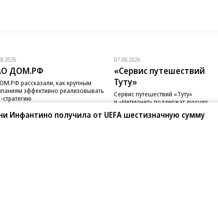
08.2026
07.08.2026
АО ДОМ.РФ
«Сервис путешествий
Туту»
ОМ.РФ рассказали, как крупным
паниям эффективно реализовывать
Сервис путешествий «Туту»
-стратегию
и «Нетмонет» поддержат лучших
сотрудников российских отелей
и Инфантино получила от UEFA шестизначную сумму
санте»
Реклама
Обратная связь
Вакансии
Правовая информация
Android
E-mail рассылки