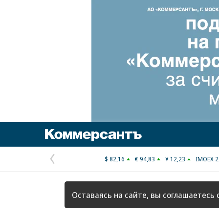
Коммерсантъ
$ 82,16
€ 94,83
¥ 12,23
IMOEX 2
Предыдущая
страница
Оставаясь на сайте, вы соглашаетесь 