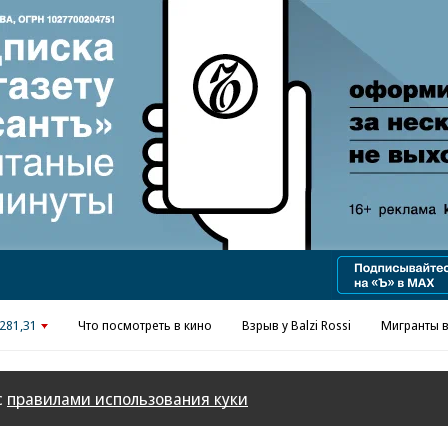
Реклама в «Ъ» www.kommersant.ru/ad
281,31
Что посмотреть в кино
Взрыв у Balzi Rossi
Мигранты в
с
правилами использования куки