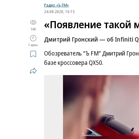
Радио «Ъ FM»
24.08.2020, 16:15
«Появление такой 
169
Дмитрий Гронский — об Infiniti 
1 мин.
Обозреватель “Ъ FM” Дмитрий Гронс
базе кроссовера QX50.