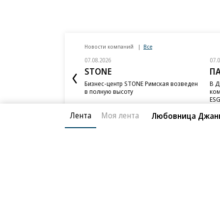
Новости компаний
Все
07.08.2026
07.
STONE
П
Бизнес-центр STONE Римская возведен
В Д
в полную высоту
ком
ESG
Лента
Моя лента
Любовница Джанн
Благотворительный фонд
О «Коммер
Архив
Контакты
18+ реклама