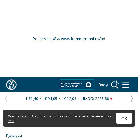
Реклама в «Ъ» www.kommersant.ru/ad
Коммерсантъ
Вход
$ 81,40
€ 94,05
¥ 12,08
IMOEX 2285,88
Предыдущая
С
страница
с
Оставаясь на сайте, вы соглашаетесь с
правилами использования
ОК
куки
Культура