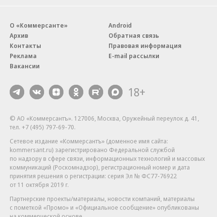
О «Коммерсанте»
Android
Архив
Обратная связь
Контакты
Правовая информация
Реклама
E-mail рассылки
Вакансии
18+
© АО «Коммерсантъ». 127006, Москва, Оружейный переулок д. 41,
тел. +7 (495) 797-69-70.
Сетевое издание «Коммерсантъ» (доменное имя сайта:
kommersant.ru) зарегистрировано Федеральной службой
по надзору в сфере связи, информационных технологий и массовых
коммуникаций (Роскомнадзор), регистрационный номер и дата
принятия решения о регистрации: серия
Эл № ФС77-76922
от 11 октября 2019 г.
Партнерские проекты/материалы, новости компаний, материалы
с пометкой «Промо» и «Официальное сообщение» опубликованы
на коммерческой основе.