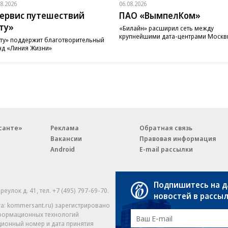
08.2026
06.08.2026
ервис путешествий
ПАО «ВымпелКом»
ту»
«Билайн» расширил сеть между
крупнейшими дата-центрами Моск
ту» поддержит благотворительный
д «Линия Жизни»
санте»
Реклама
Обратная связь
Вакансии
Правовая информация
Android
E-mail рассылки
Подпишитесь на 
реулок д. 41,
тел. +7 (495) 797-69-70.
Партнерские проекты/матери
новостей в рассы
«Промо» и «Официальное со
а: kommersant.ru) зарегистрировано
нформационных технологий
На kommersant.ru применяют
ционный номер и дата принятия