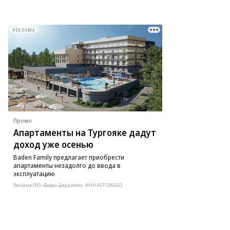
РЕКЛАМА
Промо
Апартаменты на Тургояке дадут
доход уже осенью
Baden Family предлагает приобрести
апартаменты незадолго до ввода в
эксплуатацию
Реклама ООО «Баден-Диджитал», ИНН 6671285563