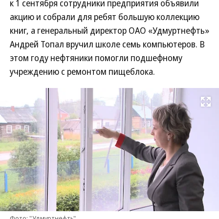
к 1 сентября сотрудники предприятия объявили
акцию и собрали для ребят большую коллекцию
книг, а генеральный директор ОАО «Удмуртнефть»
Андрей Топал вручил школе семь компьютеров. В
этом году нефтяники помогли подшефному
учреждению с ремонтом пищеблока.
Развернуть на
Фото: "Удмуртнефть"