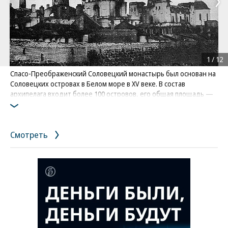
1
/
12
Спасо-Преображенский Соловецкий монастырь был основан на
Соловецких островах в Белом море в XV веке. В состав
архипелага входит более 100 островов, его общая площадь —
300 кв. км
На фото: вид Соловецкого монастыря после пожара 1923 года
Фото: Из альбома, подаренного Управлением СЛОН С.М.Кирову/
Смотреть
Соловецкий музей-заповедник