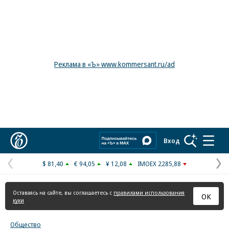
Реклама в «Ъ» www.kommersant.ru/ad
Коммерсантъ
Вход
$ 81,40
€ 94,05
¥ 12,08
IMOEX 2285,88
Предыдущая
С
страница
с
Оставаясь на сайте, вы соглашаетесь с
правилами использования
ОК
куки
Общество