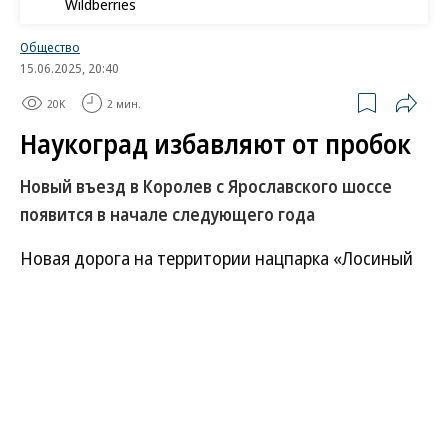
Wildberries
Общество
15.06.2025, 20:40
20K
2 мин.
Наукоград избавляют от пробок
Новый въезд в Королев с Ярославского шоссе
появится в начале следующего года
Новая дорога на территории нацпарка «Лосиный
остров» может появиться к марту 2026 года. Речь
идет об организации дополнительного въезда в
подмосковный Королев со стороны трассы М-8.
Для этого планируется использовать
существующие улицы и технические проезды,
которые будут расширены до полноценной