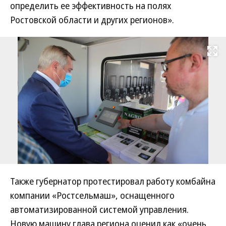
определить ее эффективность на полях
Ростовской области и других регионов».
Развернуть на
Также губернатор протестировал работу комбайна
компании «Ростсельмаш», оснащенного
автоматизированной системой управления.
Новую машину глава региона оценил как «очень