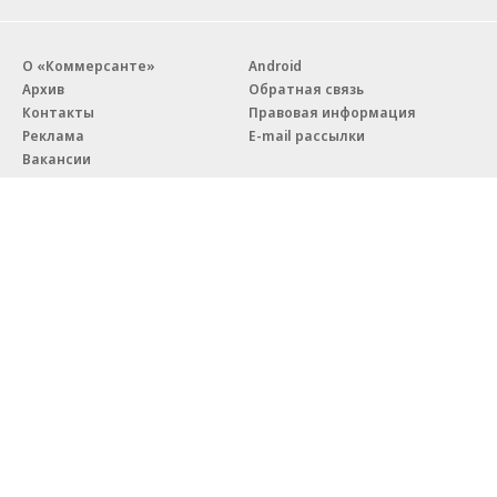
О «Коммерсанте»
Android
Архив
Обратная связь
Контакты
Правовая информация
Реклама
E-mail рассылки
Вакансии
18+
© АО «Коммерсантъ». 127006, Москва, Оружейный переулок д. 41,
тел. +7 (495) 797-69-70.
Сетевое издание «Коммерсантъ» (доменное имя сайта:
kommersant.ru) зарегистрировано Федеральной службой
по надзору в сфере связи, информационных технологий и массовых
коммуникаций (Роскомнадзор), регистрационный номер и дата
принятия решения о регистрации: серия
Эл № ФС77-76922
от 11 октября 2019 г.
Партнерские проекты/материалы, новости компаний, материалы
с пометкой «Промо» и «Официальное сообщение» опубликованы