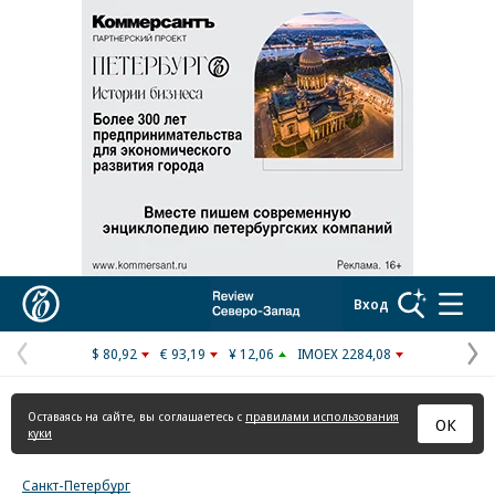
Реклама в «Ъ» www.kommersant.ru/ad
Коммерсантъ
Вход
$ 80,92
€ 93,19
¥ 12,06
IMOEX 2284,08
Предыдущая
С
страница
с
Оставаясь на сайте, вы соглашаетесь с
правилами использования
ОК
куки
Санкт-Петербург