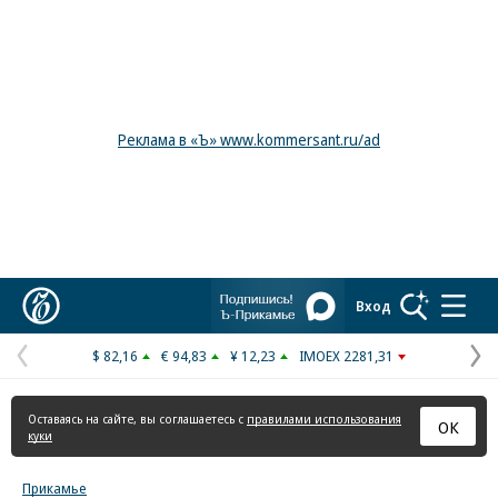
Реклама в «Ъ» www.kommersant.ru/ad
Коммерсантъ
Вход
$ 82,16
€ 94,83
¥ 12,23
IMOEX 2281,31
Предыдущая
С
страница
с
Оставаясь на сайте, вы соглашаетесь с
правилами использования
ОК
куки
Прикамье