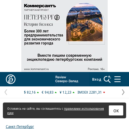
Реклама в «Ъ» www.kommersant.ru/ad
Коммерсантъ
Вход
$ 82,16
€ 94,83
¥ 12,23
IMOEX 2281,31
Предыдущая
С
страница
с
Оставаясь на сайте, вы соглашаетесь с
правилами использования
ОК
куки
Санкт-Петербург