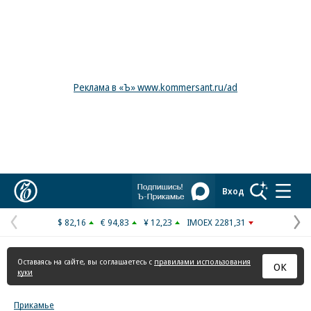
Реклама в «Ъ» www.kommersant.ru/ad
Коммерсантъ
Вход
$ 82,16
€ 94,83
¥ 12,23
IMOEX 2281,31
Предыдущая
С
страница
с
Оставаясь на сайте, вы соглашаетесь с
правилами использования
ОК
куки
Прикамье