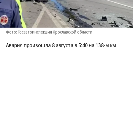
Фото: Госавтоинспекция Ярославской области
Авария произошла 8 августа в 5:40 на 138-м км
трассы в Переславле-Залесском. По данным
полиции, 22-летний водитель LADA Granta ехал со
стороны Москвы в сторону Ярославля, потерял
контроль над движением автомобиля, допустил
его занос и вылетел на встречную полосу. Там
произошло столкновение с машиной KIA Cerato.
В результате ДТП на месте погибли водитель и
две пассажирки из LADA — 22 и 18 лет. Водителя
KIA, 39-летнюю женщину, и ее 42-летнего