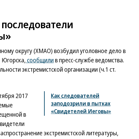
 последователи
ы»
ному округу (ХМАО) возбудил уголовное дело в
 Югорска,
сообщили
в пресс-службе ведомства.
ьности экстремистской организации (ч.1 ст.
нтября 2017
Как следователей
заподозрили в пытках
аемые
«Свидетелей Иеговы»
ещенной в
Свидетели
распространение экстремистской литературы,