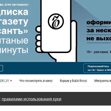
Реклама в «Ъ» www.kommersant.ru/ad
281,31
Что посмотреть в кино
Взрыв у Balzi Rossi
Мигранты в
с
правилами использования куки