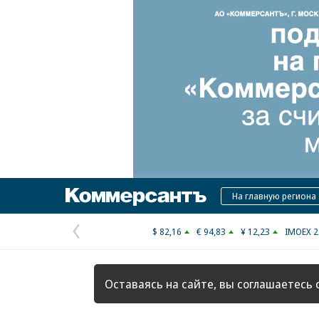
Коммерсантъ
На главную региона
$ 82,16
€ 94,83
¥ 12,23
IMOEX 2
Предыдущая
страница
Оставаясь на сайте, вы соглашаетесь 